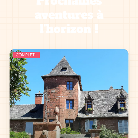
Prochaines
aventures à
l'horizon !
COMPLET !