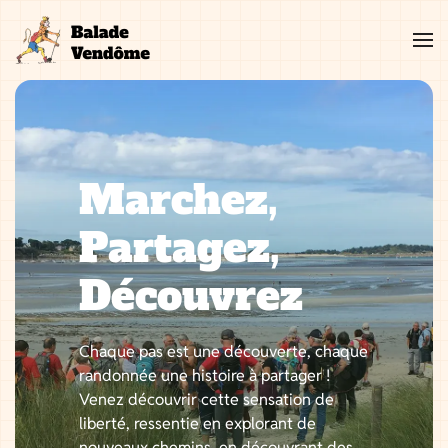
Aller
au
contenu
Marchez,
Partagez,
Découvrez
Chaque pas est une découverte, chaque
randonnée une histoire à partager !
Venez découvrir cette sensation de
liberté, ressentie en explorant de
nouveaux chemins, en découvrant des