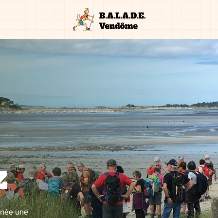
z
nnée une