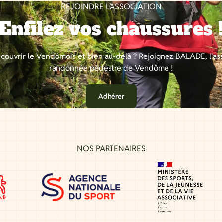
REJOINDRE L’ASSOCIATION
Enfilez vos chaussures 
couvrir le Vendômois et bien au-delà ? Rejoignez BALADE, l'as
randonnée pédestre de Vendôme !
Adhérer
NOS PARTENAIRES