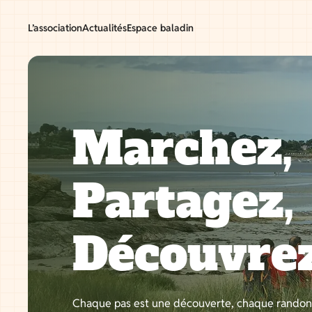
Aller
au
L’association
Actualités
Espace baladin
contenu
Marchez,
Partagez,
Découvre
Chaque pas est une découverte, chaque rando