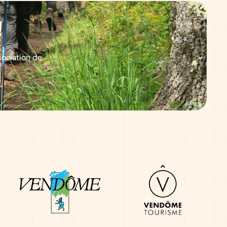
!
sociation de