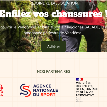
REJOINDRE L’ASSOCIATION
Enfilez vos chaussures 
couvrir le Vendômois et bien au-delà ? Rejoignez BALADE, l'as
randonnée pédestre de Vendôme !
Adhérer
NOS PARTENAIRES