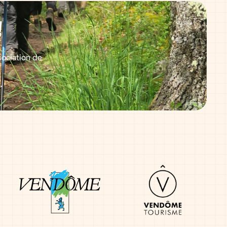
!
sociation de