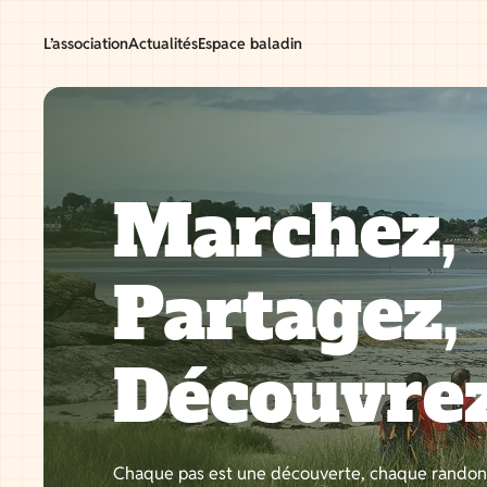
Aller
au
L’association
Actualités
Espace baladin
contenu
Marchez,
Partagez,
Découvre
Chaque pas est une découverte, chaque rando