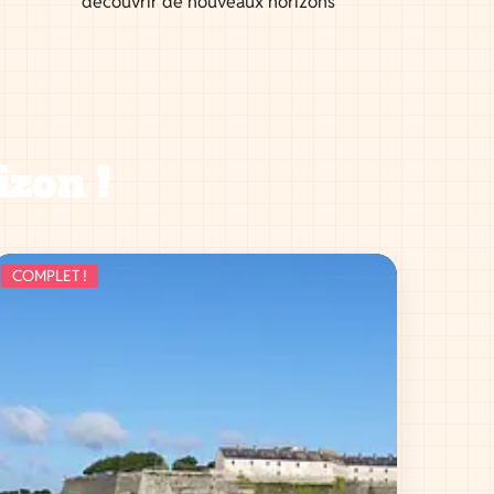
découvrir de nouveaux horizons
izon !
COMPLET !