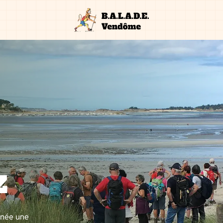
z
nnée une