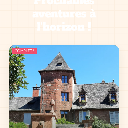
Prochaines
aventures à
l'horizon !
COMPLET !