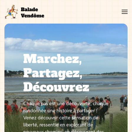
Aller
au
contenu
Marchez,
Partagez,
Découvrez
Chaque pas est une découverte, chaque
randonnée une histoire à partager !
Venez découvrir cette sensation de
liberté, ressentie en explorant de
nouveaux chemins, en découvrant des