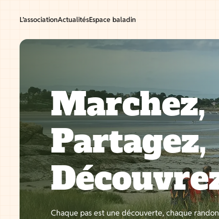
Aller
au
L’association
Actualités
Espace baladin
contenu
Marchez,
Partagez,
Découvre
Chaque pas est une découverte, chaque rando