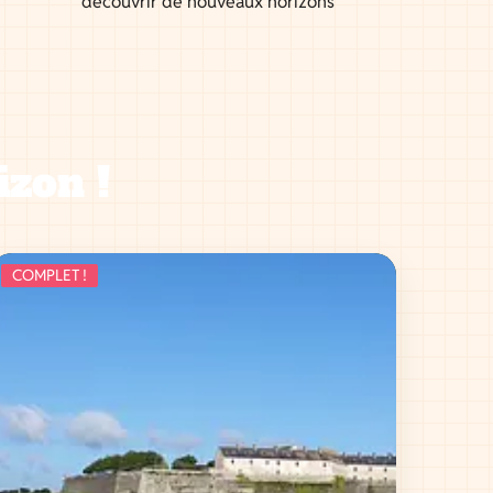
découvrir de nouveaux horizons
izon !
COMPLET !