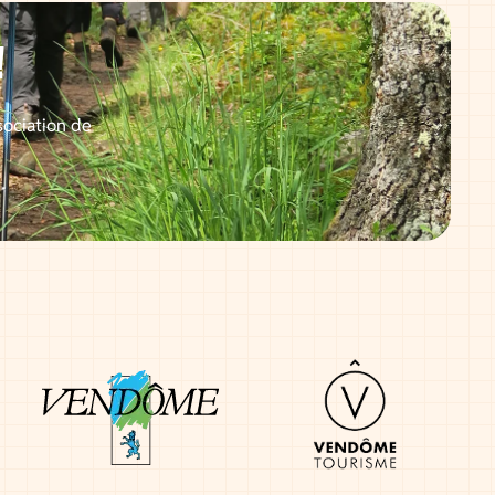
!
sociation de