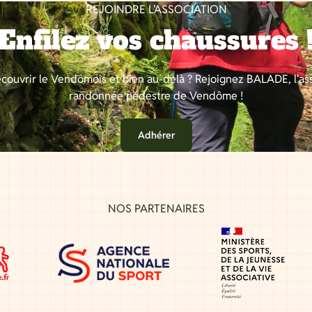
REJOINDRE L’ASSOCIATION
Enfilez vos chaussures 
couvrir le Vendômois et bien au-delà ? Rejoignez BALADE, l'as
randonnée pédestre de Vendôme !
Adhérer
NOS PARTENAIRES