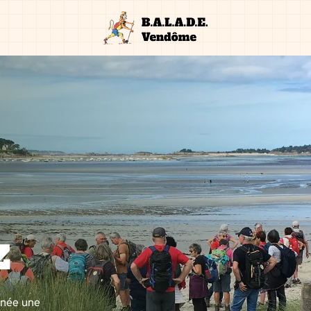
z
nnée une