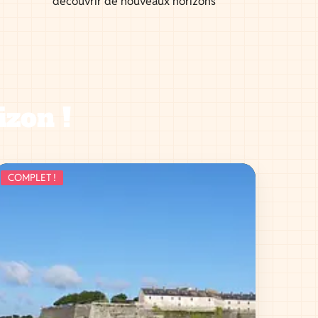
découvrir de nouveaux horizons
izon !
COMPLET !