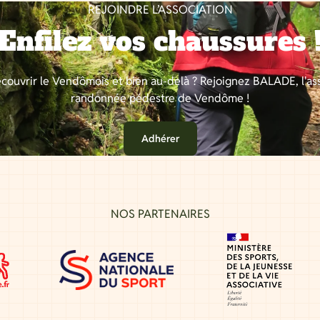
REJOINDRE L’ASSOCIATION
Enfilez vos chaussures 
couvrir le Vendômois et bien au-delà ? Rejoignez BALADE, l'as
randonnée pédestre de Vendôme !
Adhérer
NOS PARTENAIRES