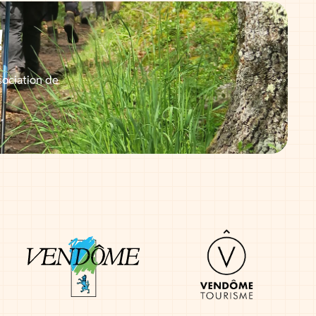
!
sociation de