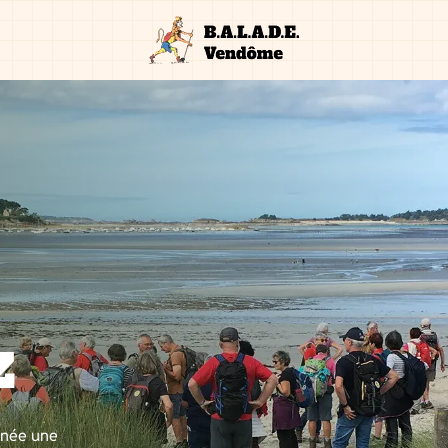
z
nnée une