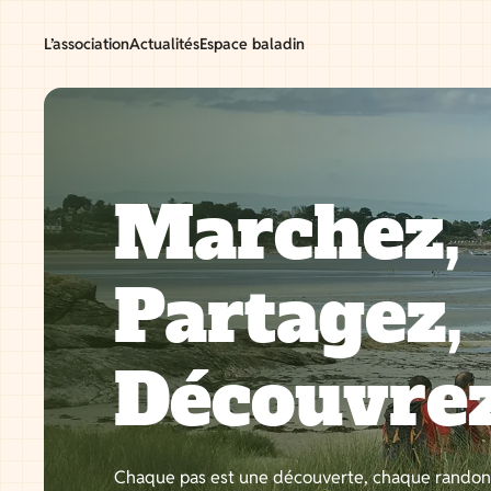
Aller
au
L’association
Actualités
Espace baladin
contenu
Marchez,
Partagez,
Découvre
Chaque pas est une découverte, chaque rando